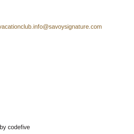
Madeira Island, Portugal
+351 291 213 040 *
vacationclub.info@savoysignature.com
* Anrufe zum nationalen Festnetz
by codefive