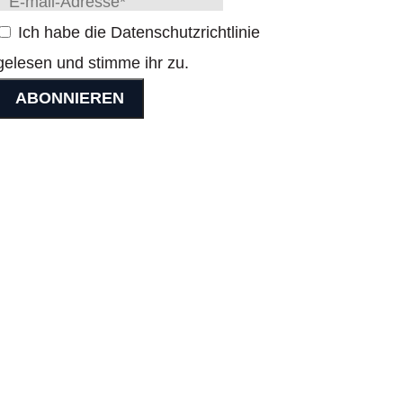
Ich habe die Datenschutzrichtlinie
gelesen und stimme ihr zu.
Kontakte
Savoy Signature Vacation Club
Rua Imperatriz Dona Amélia 124,
9000-018 Funchal