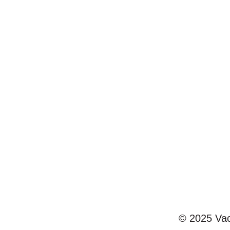
Mitgliedschaftsprogramme
in Europa, das seit 2002
Tausenden von Mitgliedern
einen unvergleichlichen 5-
Sterne-Luxusurlaub bietet.
© 2025 Vac